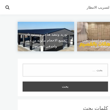
تسريب الامطار
توريد وتنفيذ هناجر ومستودعات
ت فوم استيل ذهبي
بجميع الاحجام مكونه من دور
رخيصة ببريده
واحدفي القصيم
البحث
عن:
كلمات بحث