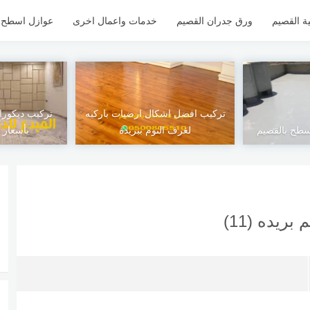
ة القصيم
ورق جدران القصيم
خدمات واعمال اخرى
عوازل اسطح ل
تركيب افضل اشكال ارضيات باركيه
تركيب ديكورا
طح بالقصيم
لغرف النوم ببريدة
بأسعار 
يده (11)