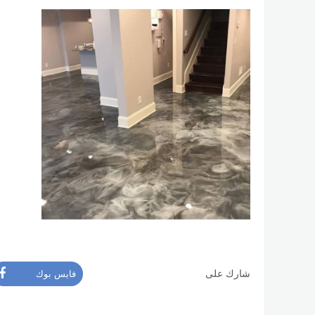
شارك على
فايس بوك