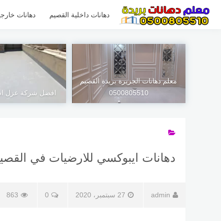
لتجاوز
لى
دهانات داخلية القصيم
دهانات خارجي
لمحتوى
معلم دهانات الجزيرة بريدة القصيم
0500805510
افضل شركة عزل اس
دهانات ايبوكسي للارضيات في القصيم بر
admin
27 سبتمبر، 2020
0
863