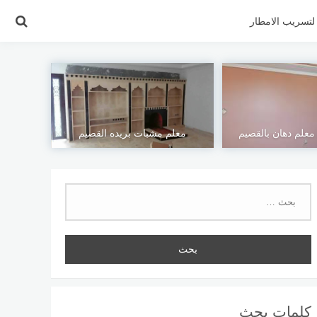
تسريب الامطار
علم دهان بالقصيم
معلم مشبات بريده القصيم
البحث
عن:
كلمات بحث