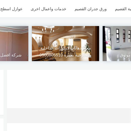
ة القصيم
ورق جدران القصيم
خدمات واعمال اخرى
عوازل اسطح ل
معلم دهانات ديكورات الداخلية
موثوق
والخارجية بعنيزة 0500805510
شركة افضل م