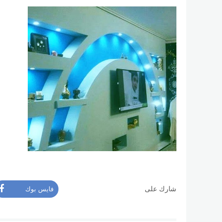
شارك على
فايس بوك