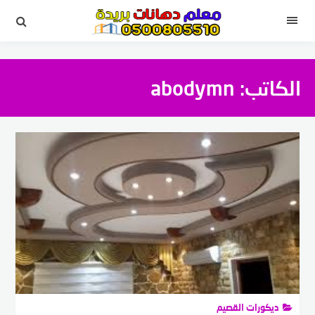
لتجاوز
لى
القائمة
لمحتوى
الكاتب:
abodymn
ديكورات القصيم