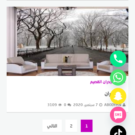
ورق جدران القصيم
ورق جدران
ABODYMN
7 سبتمبر، 2020
0
3109
Post
1
2
التالي
paginatio