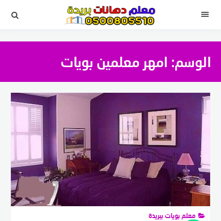
لتجاوز
لى
القائمة
لمحتوى
الوسم:
امهر معلمين بويات
معلم بويات ببريدة