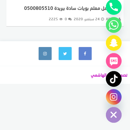
رقم افضل معلم بويات سادة ببريدة 0500805510
ADMIN
24 سبتمبر، 2020
0
2225
تصميم عبود الهاشمي
chaty
Hide