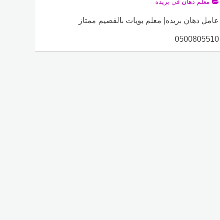
معلم دهان في بريده
عامل دهان بريده| معلم بويات بالقصيم ممتاز
0500805510
ADMIN
17 سبتمبر، 2020
0
3469