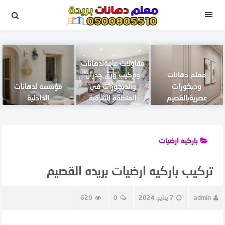
لتجاوز
لى
القائمة
لمحتوى
مقاولات عامةلدهانات
معلم دهانات
وتركيب ورق جدران
وديكورات
والديكورات في
مؤسسه لدهانات
عصريةبالقصيم
المنطقة الشرقية
الداخلية
باركيه ارضيات
تركيب باركيه ارضيات بريده القصيم
admin
7 يناير، 2024
0
629