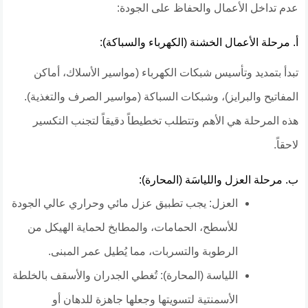
عدم تداخل الأعمال والحفاظ على الجودة:
​أ. مرحلة الأعمال الخشنة (الكهرباء والسباكة):
​تبدأ بتمديد وتأسيس شبكات الكهرباء (مواسير الأسلاك، أماكن
المفاتيح والبرايز)، وشبكات السباكة (مواسير الصرف والتغذية).
هذه المرحلة هي الأهم وتتطلب تخطيطاً دقيقاً لتجنب التكسير
لاحقاً.
​ب. مرحلة العزل واللياسَة (المحارة):
​العزل: يجب تطبيق عزل مائي وحراري عالي الجودة
للأسطح، الحمامات، والمطابخ لحماية الهيكل من
الرطوبة والتسربات، مما يُطيل عمر المبنى.
​اللياسة (المحارة): تُغطي الجدران والأسقف بالخلطة
الأسمنتية لتسويتها وجعلها جاهزة للدهان أو