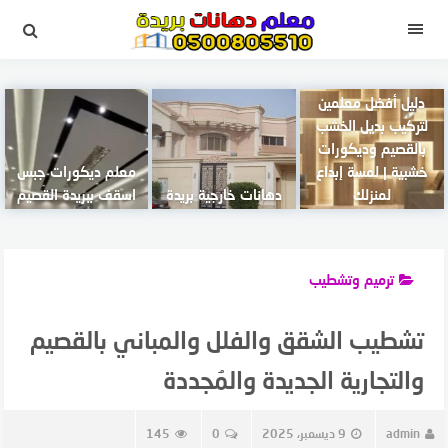
لتجاوز
لى
القائمة
لمحتوى
دليل أفضل معلمين
لتركيب بديل الخشب
بالقصيم وديكورات
خشبية | لمسة إبداع
معلم ديكورات جبس
لمنزلك
دهانات خارجية بريدة
اسقف ببريدة القصيم
ترميم وتشطيب
تشطيب الشقق والفلل والمباني بالقصيم
والتجارية الجديدة والمُجددة
admin
9 ديسمبر، 2025
0
145