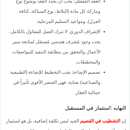
​العقد المُفصَّل: يجب أن يحدد العقد بوضوح نوع
وماركة كل مادة (البلاط، نوع السباكة، كثافة
العزل)، ومواعيد التسليم المرحلية.
​الإشراف الدوري: لا تترك العمل للمقاول بالكامل.
يجب وجود مُشرف هندسي مُستقل لمتابعة سير
الأعمال والتحقق من مطابقة التنفيذ للمواصفات
والمخططات.
​تصميم الإضاءة: يجب التخطيط للإضاءة (الطبيعية
والصناعية) بعناية، فهي العنصر الأقوى تأثيراً في
جمالية العقار.
النهايه :استثمار في المستقبل
​إن
التشطيب في القصيم
الجيد ليس تكلفة إضافية، بل هو استثمار