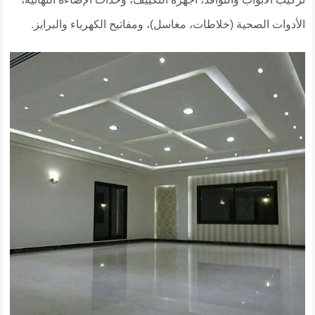
الأدوات الصحية (خلاطات، مغاسل)، ومفاتيح الكهرباء والبرايز.