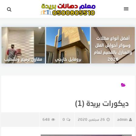
لتجاوز
لى
القائمة
لمحتوى
أفضل أنواع مظلات
وسواتر أحواش الفلل
والمنازل بالقصيم لعام
2026
بروفايل خارجي
مقاول ترميم وتشطيب
ديكورات بريدة (1)
admin
26 سبتمبر، 2020
0
648