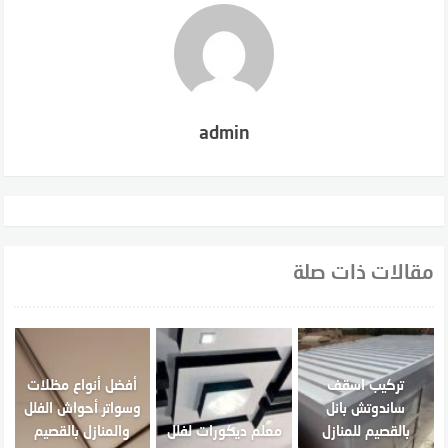
admin
مقالات ذات صلة
تركيب اسقف
أفضل أنواع مظلات
ساندوتش بانل
وسواتر أحواش الفلل
بالقصيم للمنازل
معلم ديكورات لفلل
والمنازل بالقصيم