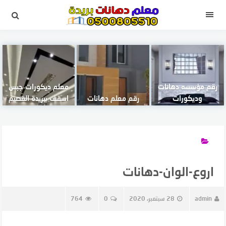
لتجاوز
لى
القائمة
لمحتوى
رقم مؤسسه دهانات
معلم ديكورات جبس
وديكورات
رقم معلم دهانات
اسقف ببريدة القصيم
اروع-الوان-دهانات
admin
28 سبتمبر، 2020
0
764