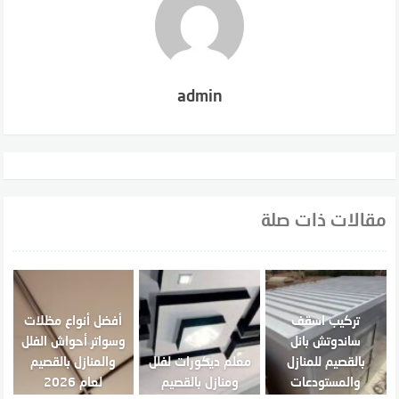
admin
مقالات ذات صلة
تركيب اسقف
أفضل أنواع مظلات
ساندوتش بانل
وسواتر أحواش الفلل
بالقصيم للمنازل
معلم ديكورات لفلل
والمنازل بالقصيم
والمستودعات
ومنازل بالقصيم
لعام 2026