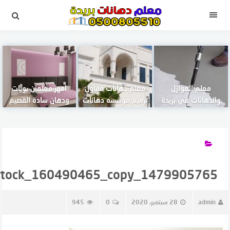
لتجاوز
لى
القائمة
لمحتوى
معلم العوازل
معلم دهانات مقاول
امهر معلمين بويات
والدهانات في بريدة
ترميم مؤسسه دهانات
ودهان سادة القصيم
1479905765_shutterstock_160490465_copy
admin
28 سبتمبر، 2020
0
945