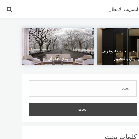
تسريب الامطار
لسات حديدية وغرف
بنل بالقصيم
ورق جدران
البحث
عن:
كلمات بحث