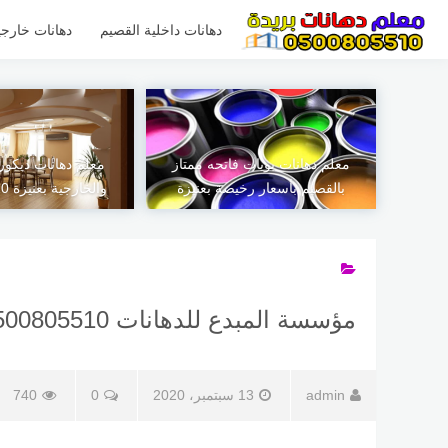
لتجاوز
لى
دهانات داخلية القصيم
دهانات خارجي
لمحتوى
معلم دهانات بويات فاتحه ممتاز
معلم دهانات ديكور
بالقصيم بأسعار رخيصة بعنيزة
والخارجية بعنيزة 0500805510
مؤسسة المبدع للدهانات 0500805510 (128)
admin
13 سبتمبر، 2020
0
740