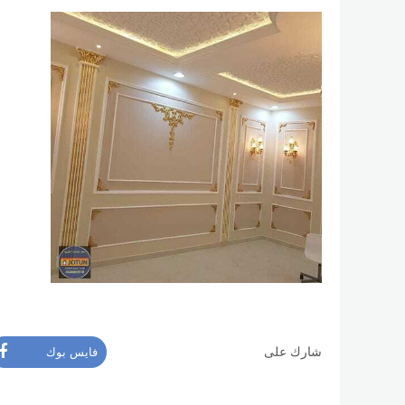
شارك على
فايس بوك