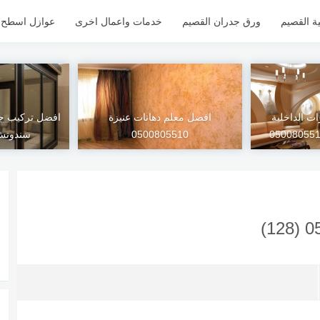
ة القصيم
ورق جدران القصيم
خدمات واعمال اخرى
عوازل اسطح ل
ات الداخلية
افضل معلم دهانات عنيزة
افضل تركيب ج
0500805510
سندوتش 