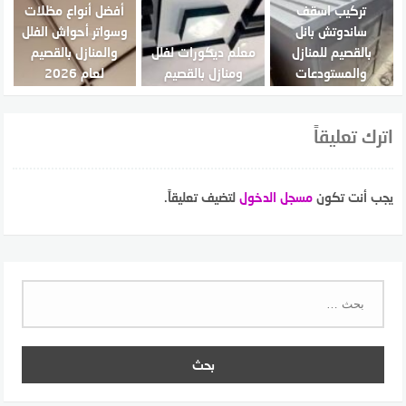
تركيب اسقف
أفضل أنواع مظلات
ساندوتش بانل
وسواتر أحواش الفلل
بالقصيم للمنازل
معلم ديكورات لفلل
والمنازل بالقصيم
والمستودعات
ومنازل بالقصيم
لعام 2026
اترك تعليقاً
يجب أنت تكون
مسجل الدخول
لتضيف تعليقاً.
البحث
عن: