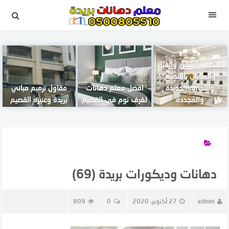
لتجاوز
لى
القائمة
لمحتوى
تشطيب الشقق والفلل
والمباني بالقصيم
والتجارية الجديدة
افضل معلم دهانات
مقاول ترميم مباني
والمُجددة
لغرف نوم في القصيم
بريدة وعنيزه القصيم
دهانات وديكورات بريدة (69)
admin
27 أكتوبر، 2020
0
809