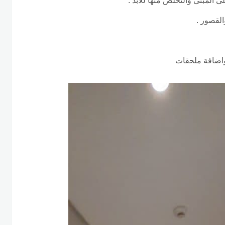
 المبنى والتخلص منها للأبد .
لقصور .
 واضافة ملحقات