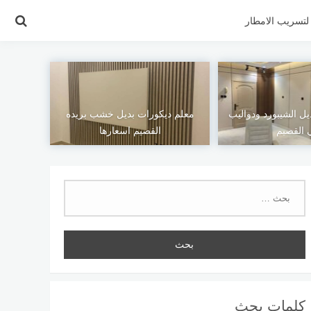
تسريب الامطار
ل الشيبورد ودواليب
معلم ديكورات بديل خشب بريده
 القصيم
القصيم اسعارها
البحث
عن:
كلمات بحث